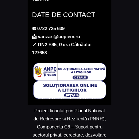
DATE DE CONTACT
☎️
0722 725 639
📩
vanzari@copiem.ro
📌
DN2 E85, Gura Câlnăului
127653
DESPRE PROIECT
Proiect finanțat prin Planul Național
de Redresare și Reziliență (PNRR),
Componenta C9 – Suport pentru
sectorul privat, cercetare, dezvoltare